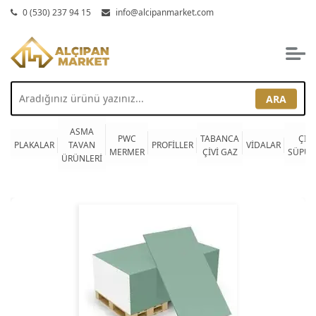
0 (530) 237 94 15
info@alcipanmarket.com
ARA
ASMA
PWC
TABANCA
ÇITA
PLAKALAR
TAVAN
PROFİLLER
VİDALAR
MERMER
ÇİVİ GAZ
SÜPÜR
ÜRÜNLERİ