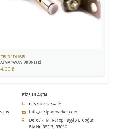
ÇELİK DÜBEL
ASMA TAVAN ÜRÜNLERİ
4.00 ₺
BİZE ULAŞIN
0 (530) 237 94 15
Satış
info@alcipanmarket.com
Derecik, M, Recep Tayyip Erdoğan
Blv No:58/15, 55060