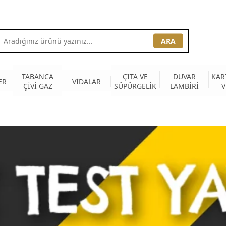
ARA
TABANCA
ÇITA VE
DUVAR
KAR
ER
VİDALAR
ÇİVİ GAZ
SÜPÜRGELİK
LAMBİRİ
V