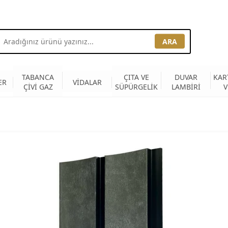
ARA
TABANCA
ÇITA VE
DUVAR
KAR
ER
VİDALAR
ÇİVİ GAZ
SÜPÜRGELİK
LAMBİRİ
V