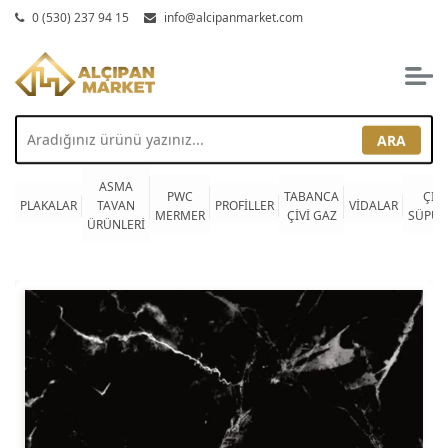
0 (530) 237 94 15
info@alcipanmarket.com
ARA
ASMA
PWC
TABANCA
ÇITA
PLAKALAR
TAVAN
PROFİLLER
VİDALAR
MERMER
ÇİVİ GAZ
SÜPÜR
ÜRÜNLERİ