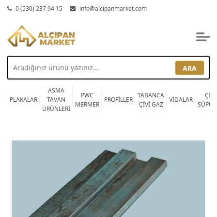
0 (530) 237 94 15
info@alcipanmarket.com
ARA
ASMA
PWC
TABANCA
ÇITA
PLAKALAR
TAVAN
PROFİLLER
VİDALAR
MERMER
ÇİVİ GAZ
SÜPÜR
ÜRÜNLERİ