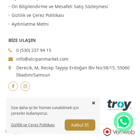
Ön Bilgilendirme ve Mesafeli Satış Sözleşmesi
Gizlilik ve Çerez Politikası
Aydınlatma Metni
BİZE ULAŞIN
0 (530) 237 94 15
info@alcipanmarket.com
Derecik, M, Recep Tayyip Erdoğan Blv No:58/15, 55060
İlkadım/Samsun
Size daha iyi bir hizmet sunabilmek için
çerezler kullanıyoruz.
Kabul Et
Gizlilik ve Çerez Politikası
© Alçıpan Market 2026 , Tüm hakları saklıdır.